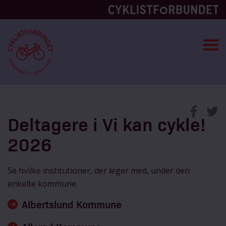
Du er her:
Til kommuner
Deltagere 2026
Del via
Deltagere i Vi kan cykle!
2026
Se hvilke institutioner, der leger med, under den
enkelte kommune.
Albertslund Kommune
Børnehuset Ved Vejen