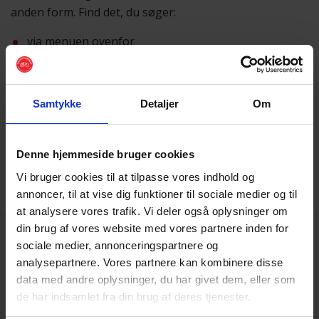
anden form. Find det, du søger:
via menuen ovenfor
eller ved hjælp af
søgefunktionen
Samtykke
Detaljer
Om
Vi beklager besværet
Skulle du få brug for hjælp, er du altid velkommen til at
sende os en mail på
post@cyklistforbundet.dk
.
Denne hjemmeside bruger cookies
Vi bruger cookies til at tilpasse vores indhold og
annoncer, til at vise dig funktioner til sociale medier og til
at analysere vores trafik. Vi deler også oplysninger om
din brug af vores website med vores partnere inden for
sociale medier, annonceringspartnere og
analysepartnere. Vores partnere kan kombinere disse
data med andre oplysninger, du har givet dem, eller som
de har indsamlet fra din brug af deres tjenester.